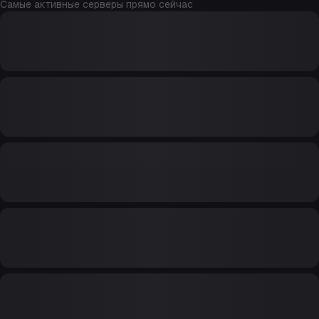
Самые активные серверы прямо сейчас