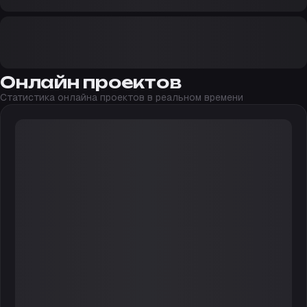
Онлайн проектов
Статистика онлайна проектов в реальном времени