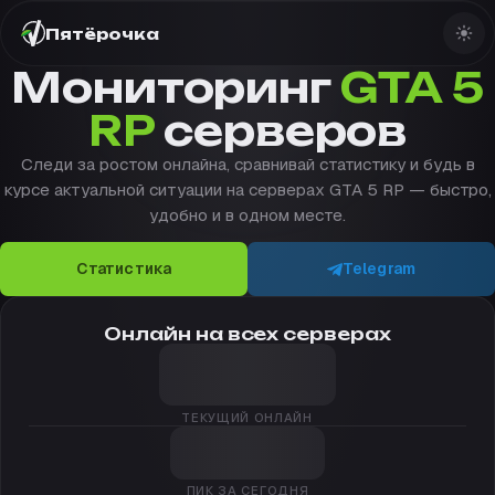
Пятёрочка
Мониторинг
GTA 5
RP
серверов
Следи за ростом онлайна, сравнивай статистику и будь в
курсе актуальной ситуации на серверах GTA 5 RP — быстро,
удобно и в одном месте.
Статистика
Telegram
Онлайн на всех серверах
ТЕКУЩИЙ ОНЛАЙН
ПИК ЗА СЕГОДНЯ